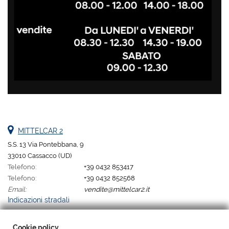
MITTELCAR 2
S.S. 13 Via Pontebbana, 9
33010 Cassacco (UD)
Telefono:
+39 0432 853417
Telefono:
+39 0432 852568
Email:
vendite@mittelcar2.it
Indicazioni stradali
Cookie policy