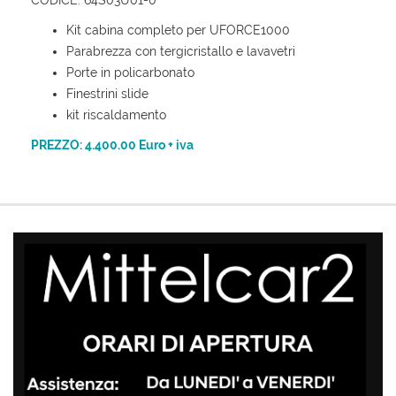
Kit cabina completo per UFORCE1000
Parabrezza con tergicristallo e lavavetri
Porte in policarbonato
Finestrini slide
kit riscaldamento
PREZZO: 4.400.00 Euro + iva