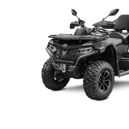
questi
strumenti
di
tracciamento
si
rimanda
alla
cookie
policy.
Puoi
rivedere
e
modificare
le
tue
scelte
in
qualsiasi
momento.
DIMENSIONI
ACCESSORI DI SERIE