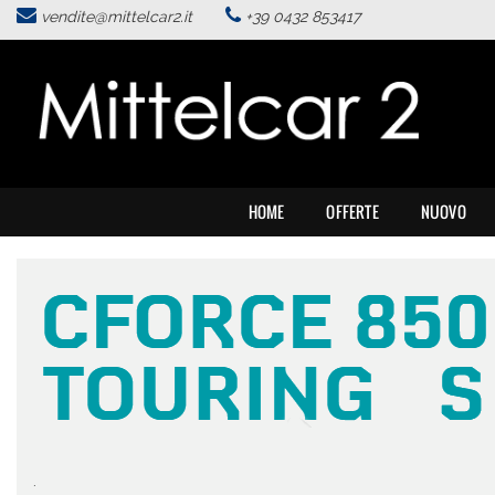
vendite@mittelcar2.it
+39 0432 853417
HOME
Le
tue
preferenze
OFFERTE
di
consenso
NUOVO
Il
seguente
HOME
OFFERTE
NUOVO
pannello
SERVIZI
ti
consente
di
ALLESTIMENTI SPECIALI
esprimere
le
tue
ASSISTENZA
preferenze
di
consenso
ACQUISTIAMO USATO
alle
tecnologie
di
.
.
NEWS