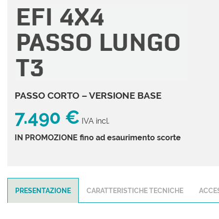
tracciamento
che
adottiamo
AZIENDA
per
.
offrire
CONTATTI
le
funzionalità
e
NEWS
svolgere
le
PASSO CORTO – VERSIONE BASE
attività
7.490 €
di
IVA incl.
seguito
descritte.
IN PROMOZIONE fino ad esaurimento scorte
Per
ottenere
maggiori
informazioni
sull'utilità
e
PRESENTAZIONE
CARATTERISTICHE TECNICHE
ACCES
sul
funzionamento
di