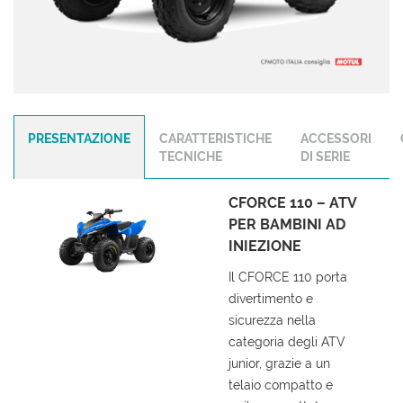
questi
strumenti
di
tracciamento
si
rimanda
alla
PRESENTAZIONE
CARATTERISTICHE
ACCESSORI
cookie
TECNICHE
DI SERIE
policy.
Puoi
rivedere
CFORCE 110 – ATV
e
PER BAMBINI AD
modificare
INIEZIONE
le
tue
Il CFORCE 110 porta
scelte
divertimento e
in
sicurezza nella
qualsiasi
momento.
categoria degli ATV
junior, grazie a un
telaio compatto e