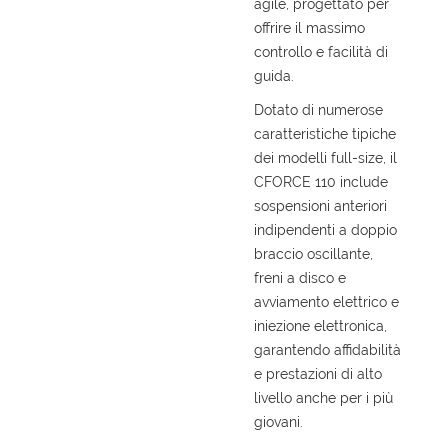
tta
agile, progettato per
i
offrire il massimo
controllo e facilità di
guida.
mpre
Cookie necessari
litato
Dotato di numerose
caratteristiche tipiche
Cookie delle preferenze
dei modelli full-size, il
CFORCE 110 include
Cookie per il miglioramento dell'esperienza utente
sospensioni anteriori
indipendenti a doppio
Cookie analitici
braccio oscillante,
freni a disco e
Cookie di marketing
avviamento elettrico e
iniezione elettronica,
garantendo affidabilità
Leggi
e prestazioni di alto
la
livello anche per i più
cookie
policy
giovani.