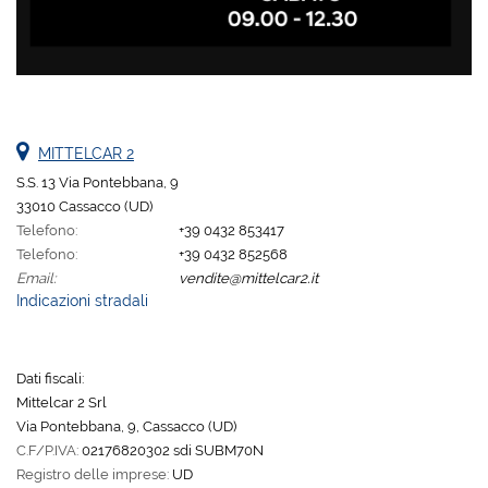
MITTELCAR 2
S.S. 13 Via Pontebbana, 9
33010 Cassacco (UD)
Telefono:
+39 0432 853417
Telefono:
+39 0432 852568
Email:
vendite@mittelcar2.it
Indicazioni stradali
Dati fiscali:
Mittelcar 2 Srl
Via Pontebbana, 9, Cassacco (UD)
C.F/P.IVA:
02176820302 sdi SUBM70N
Registro delle imprese:
UD