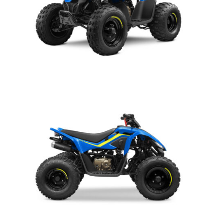
70 kg
6.4 lt
MOTORE
Monocilindrico 4 tempi, , 4 valvole,
SOHC
110 cc
2WD – trasmissione finale a catena
TELAIO
2WD
Freni a disco idraulic
Ant/Post: sospensione indipendente
Ant/Post: meccanico idraulico
Ant: 10×5.0 Post: 8×7.0