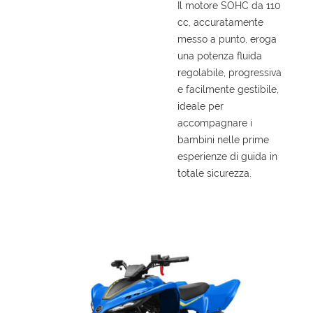
Il motore SOHC da 110
Salva
cc, accuratamente
le
impostazioni
messo a punto, eroga
una potenza fluida
regolabile, progressiva
e facilmente gestibile,
ideale per
accompagnare i
bambini nelle prime
esperienze di guida in
totale sicurezza.
DIMENSIONI
ACCESSORI DI SERIE
1483x943x925 mm
110 mm
130 kg