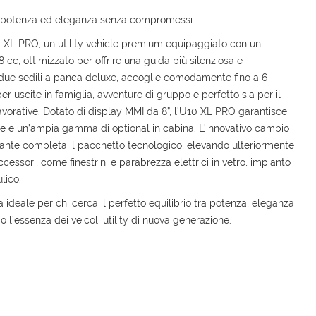
potenza ed eleganza senza compromessi
L PRO, un utility vehicle premium equipaggiato con un
8 cc, ottimizzato per offrire una guida più silenziosa e
n due sedili a panca deluxe, accoglie comodamente fino a 6
r uscite in famiglia, avventure di gruppo e perfetto sia per il
 lavorative. Dotato di display MMI da 8”, l’U10 XL PRO garantisce
iore e un’ampia gamma di optional in cabina. L’innovativo cambio
ante completa il pacchetto tecnologico, elevando ulteriormente
accessori, come finestrini e parabrezza elettrici in vetro, impianto
lico.
deale per chi cerca il perfetto equilibrio tra potenza, eleganza
 l’essenza dei veicoli utility di nuova generazione.