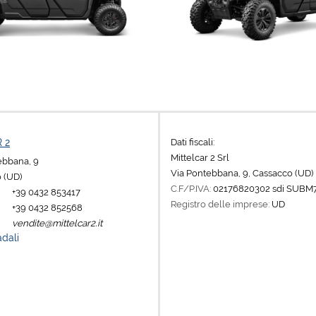
Dati fiscali:
 2
Mittelcar 2 Srl
tebbana, 9
Via Pontebbana, 9, Cassacco (UD)
 (UD)
C.F/P.IVA:
02176820302 sdi SUBM
+39 0432 853417
Registro delle imprese:
UD
+39 0432 852568
vendite@mittelcar2.it
adali