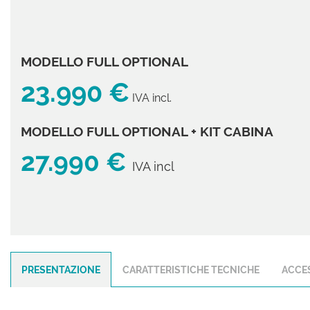
tracciamento
che
adottiamo
AZIENDA
per
MODELLO FULL OPTIONAL
offrire
CONTATTI
le
23.990 €
funzionalità
IVA incl.
e
NEWS
svolgere
le
MODELLO FULL OPTIONAL + KIT CABINA
attività
27.990 €
di
IVA incl
seguito
descritte.
Per
ottenere
maggiori
informazioni
sull'utilità
e
PRESENTAZIONE
CARATTERISTICHE TECNICHE
ACCES
sul
funzionamento
di