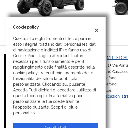
2WD/4WD
Freni a disco idraulici, uno per ogni ruota
Ant/Post: doppia sospensione indipendente
Cookie policy
Ant/Post: A molla e idraulico
Questo sito e gli strumenti di terze parti in
Ant: 14×7.0 AT Post:12×8.0 AT
esso integrati trattano dati personali (es. dati
di navigazione o indirizzi IP) e fanno uso di
Ant: 29×9-14 Post: 29×9-14
Cookie, Pixel, Tags o altri identificatori
MITTELCAR
Bordeaux RED – Forest Green
necessari per il funzionamento e per il
S.S. 13 Via Pon
raggiungimento delle finalità descritte nella
OMOLOGAZIONE
33010 Cassacco
cookie policy, tra cui il miglioramento delle
Telefono:
funzionalità del sito e la pubblicità
T3 – Agricolo
Telefono:
personalizzata. Cliccando sul pulsante
Accetta Tutti dichiari di accettare l'utilizzo di
Email:
queste tecnologie. In alternativa puoi
Indicazioni str
Versione con KIT CABINA:
personalizzare le tue scelte tramite
l'apposito pulsante. Scopri di più e
Leggi
personalizza.
la
cookie
policy
Accetta tutti