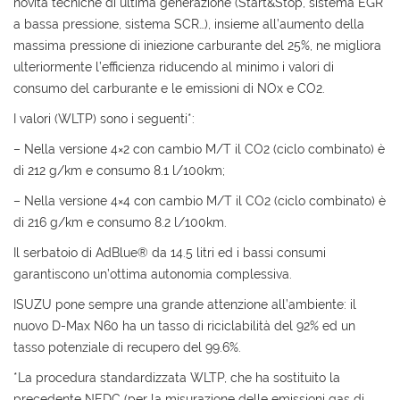
novità tecniche di ultima generazione (Start&Stop, sistema EGR
a bassa pressione, sistema SCR…), insieme all’aumento della
massima pressione di iniezione carburante del 25%, ne migliora
ulteriormente l’efficienza riducendo al minimo i valori di
consumo del carburante e le emissioni di NOx e CO2.
I valori (WLTP) sono i seguenti*:
– Nella versione 4×2 con cambio M/T il CO2 (ciclo combinato) è
di 212 g/km e consumo 8.1 l/100km;
– Nella versione 4×4 con cambio M/T il CO2 (ciclo combinato) è
di 216 g/km e consumo 8.2 l/100km.
Il serbatoio di AdBlue® da 14.5 litri ed i bassi consumi
garantiscono un’ottima autonomia complessiva.
ISUZU pone sempre una grande attenzione all’ambiente: il
nuovo D-Max N60 ha un tasso di riciclabilità del 92% ed un
tasso potenziale di recupero del 99.6%.
*La procedura standardizzata WLTP, che ha sostituito la
precedente NEDC (per la misurazione delle emissioni gas di