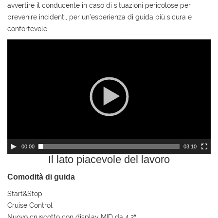
avvertire il conducente in caso di situazioni pericolose per
Salva
le
prevenire incidenti, per un’esperienza di guida più sicura e
impostazioni
confortevole.
Video
Player
00:00
03:10
Il lato piacevole del lavoro
Comodità di guida
Start&Stop
Cruise Control
Nuovo cruscotto con display MID da 4,2″