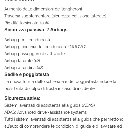
tta
i
Aumento delle dimensioni dei longheroni
Traversa supplementare (sicurezza collisione laterale)
Rigidità torsionale +20%
mpre
Cookie necessari
Sicurezza passiva: 7 Airbags
litato
Airbag per il conducente
Cookie delle preferenze
Airbag ginocchia del conducente (NUOVO)
Airbag passeggero disattivabile
Cookie per il miglioramento dell'esperienza utente
Airbag laterale (x2)
Airbag a tendina (x2)
Cookie analitici
Sedile e poggiatesta
La nuova forma dello schienale e del poggiatesta riduce la
Cookie di marketing
possibilità di colpo di frusta in caso di incidente
Sicurezza attiva:
Leggi
Sistemi avanzati di assistenza alla guida (ADAS)
la
ADAS: Advanced driver-assistance systems
cookie
Tutti i sistemi avanzati di assistenza alla guida che permettono
policy
all’auto di comprendere le condizioni di guida e di avvisare ed