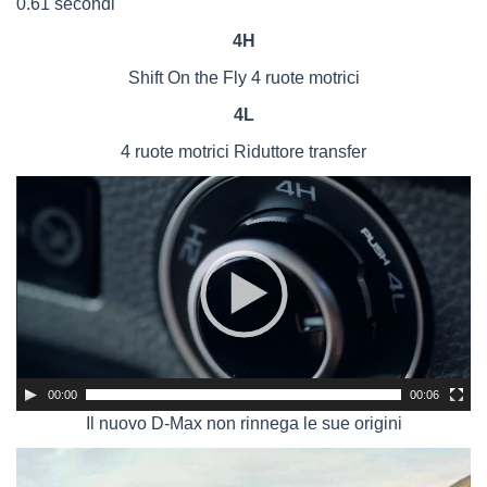
0.61 secondi
4H
Shift On the Fly 4 ruote motrici
4L
4 ruote motrici Riduttore transfer
Video
Player
00:00
00:06
Il nuovo D-Max non rinnega le sue origini