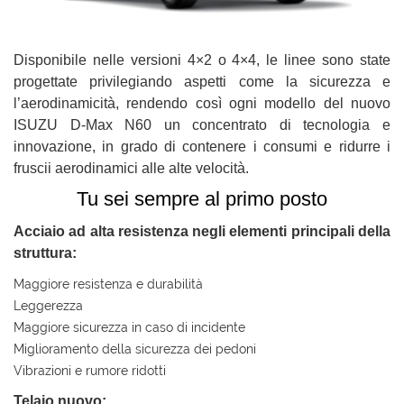
questi
strumenti
di
Disponibile nelle versioni 4×2 o 4×4, le linee sono state
tracciamento
progettate privilegiando aspetti come la sicurezza e
si
l’aerodinamicità, rendendo così ogni modello del nuovo
rimanda
ISUZU D-Max N60 un concentrato di tecnologia e
alla
cookie
innovazione, in grado di contenere i consumi e ridurre i
policy.
fruscii aerodinamici alle alte velocità.
Puoi
Tu sei sempre al primo posto
rivedere
e
Acciaio ad alta resistenza negli elementi principali della
modificare
le
struttura:
tue
Maggiore resistenza e durabilità
scelte
Leggerezza
in
qualsiasi
Maggiore sicurezza in caso di incidente
momento.
Miglioramento della sicurezza dei pedoni
Vibrazioni e rumore ridotti
Telaio nuovo: