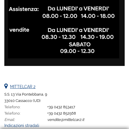
MITTELCAR 2
S.S. 13 Via Pontebbana, 9
33010 Cassacco (UD)
Telefono:
+39 0432 853417
Telefono:
+39 0432 852568
Email:
vendite@mittelcar2.it
Indicazioni stradali