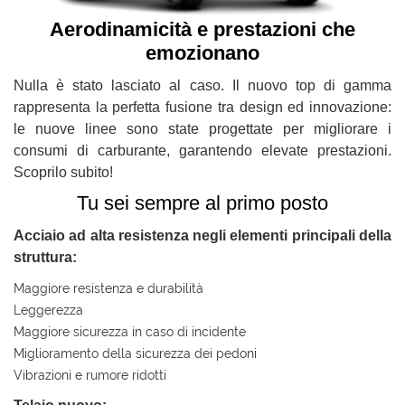
questi
Aerodinamicità e prestazioni che
strumenti
emozionano
di
tracciamento
Nulla è stato lasciato al caso. Il nuovo top di gamma
si
rappresenta la perfetta fusione tra design ed innovazione:
rimanda
alla
le nuove linee sono state progettate per migliorare i
cookie
consumi di carburante, garantendo elevate prestazioni.
policy.
Scoprilo subito!
Puoi
rivedere
Tu sei sempre al primo posto
e
modificare
Acciaio ad alta resistenza negli elementi principali della
le
struttura:
tue
Maggiore resistenza e durabilità
scelte
in
Leggerezza
qualsiasi
Maggiore sicurezza in caso di incidente
momento.
Miglioramento della sicurezza dei pedoni
Vibrazioni e rumore ridotti