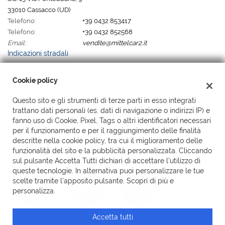
33010 Cassacco (UD)
Telefono:
+39 0432 853417
Telefono:
+39 0432 852568
Email:
vendite@mittelcar2.it
Indicazioni stradali
Cookie policy
Dati fiscali:
Mittelcar 2 Srl
Questo sito e gli strumenti di terze parti in esso integrati
trattano dati personali (es. dati di navigazione o indirizzi IP) e
Via Pontebbana, 9, Cassacco (UD)
fanno uso di Cookie, Pixel, Tags o altri identificatori necessari
C.F/P.IVA:
02176820302 sdi SUBM70N
per il funzionamento e per il raggiungimento delle finalità
Registro delle imprese:
UD
descritte nella cookie policy, tra cui il miglioramento delle
funzionalità del sito e la pubblicità personalizzata. Cliccando
sul pulsante Accetta Tutti dichiari di accettare l'utilizzo di
queste tecnologie. In alternativa puoi personalizzare le tue
scelte tramite l'apposito pulsante. Scopri di più e
personalizza.
Accetta tutti
Copyright © 2026 GestionaleAuto.com S.r.l., Tutti i diritti riservati