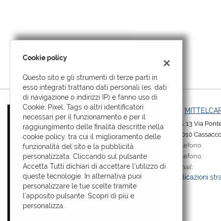
tta
i
mpre
Cookie necessari
Cookie policy
litato
Questo sito e gli strumenti di terze parti in
Cookie delle preferenze
esso integrati trattano dati personali (es. dati
di navigazione o indirizzi IP) e fanno uso di
Cookie per il miglioramento dell'esperienza utente
Cookie, Pixel, Tags o altri identificatori
MITTELCAR
necessari per il funzionamento e per il
S.S. 13 Via Pon
raggiungimento delle finalità descritte nella
Cookie analitici
33010 Cassacco
cookie policy, tra cui il miglioramento delle
Telefono:
funzionalità del sito e la pubblicità
Cookie di marketing
Telefono:
personalizzata. Cliccando sul pulsante
Accetta Tutti dichiari di accettare l'utilizzo di
Email:
queste tecnologie. In alternativa puoi
Indicazioni str
personalizzare le tue scelte tramite
l'apposito pulsante. Scopri di più e
Leggi
personalizza.
la
cookie