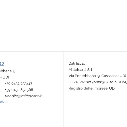
Dati fiscali:
 2
Mittelcar 2 Srl
tebbana, 9
Via Pontebbana, 9, Cassacco (UD)
 (UD)
C.F/P.IVA:
02176820302 sdi SUBM
+39 0432 853417
Registro delle imprese:
UD
+39 0432 852568
vendite@mittelcar2.it
adali