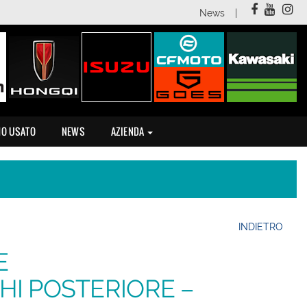
News
MO USATO
NEWS
AZIENDA
INDIETRO
E
I POSTERIORE –