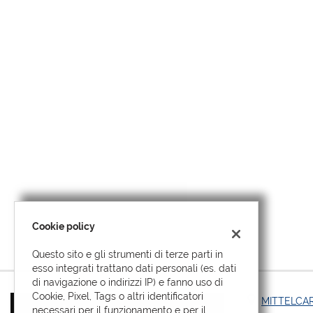
tracciamento
che
adottiamo
AZIENDA
per
offrire
CONTATTI
le
funzionalità
e
NEWS
svolgere
le
attività
di
seguito
descritte.
Per
ottenere
Cookie policy
maggiori
informazioni
Questo sito e gli strumenti di terze parti in
sull'utilità
esso integrati trattano dati personali (es. dati
e
di navigazione o indirizzi IP) e fanno uso di
sul
Cookie, Pixel, Tags o altri identificatori
funzionamento
MITTELCAR
necessari per il funzionamento e per il
di