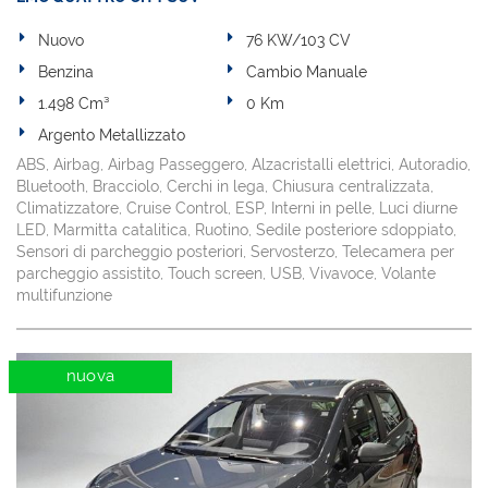
Nuovo
76 KW/103 CV
Benzina
Cambio Manuale
1.498 Cm³
0 Km
Argento Metallizzato
ABS, Airbag, Airbag Passeggero, Alzacristalli elettrici, Autoradio,
Bluetooth, Bracciolo, Cerchi in lega, Chiusura centralizzata,
Climatizzatore, Cruise Control, ESP, Interni in pelle, Luci diurne
LED, Marmitta catalitica, Ruotino, Sedile posteriore sdoppiato,
Sensori di parcheggio posteriori, Servosterzo, Telecamera per
parcheggio assistito, Touch screen, USB, Vivavoce, Volante
multifunzione
nuova