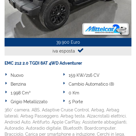
39.900 Euro
iva esposta
EMC 212 2.0 TGDI 8AT 4WD Adventurer
Nuovo
159 KW/216 CV
Benzina
Cambio Automatico (8)
1.998 Cm³
0 Km
Grigio Metallizzato
5 Porte
360° camera, ABS, Adaptive Cruise Control, Airbag, Airbag
laterali, Airbag Passeggero, Airbag testa, Alzacristalli elettrici,
Android Auto, Antifurto, Apple CarPlay, Assistente abbaglianti,
Autoradio, Autoradio digitale, Bluetooth, Boardcomputer,
Bracciolo, Carica per smartphone a induzione, Cerchi in lega,