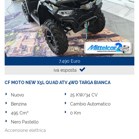
7.490 Euro
iva esposta
CF MOTO NEW X5L QUAD ATV 4WD TARGA BIANCA
Nuovo
25 KW/34 CV
Benzina
Cambio Automatico
495 Cm³
0 Km
Nero Pastello
Accensione elettrica