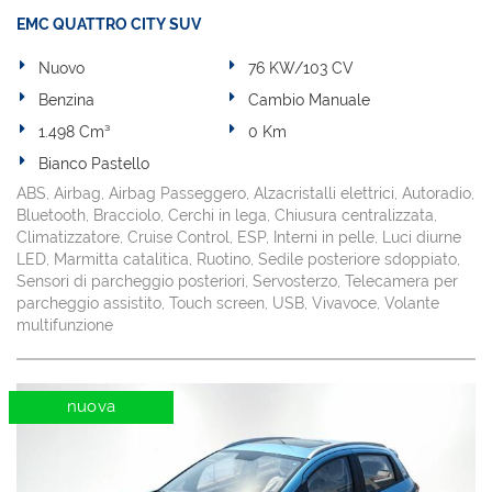
EMC QUATTRO CITY SUV
Nuovo
76 KW/103 CV
Benzina
Cambio Manuale
1.498 Cm³
0 Km
Bianco Pastello
ABS, Airbag, Airbag Passeggero, Alzacristalli elettrici, Autoradio,
Bluetooth, Bracciolo, Cerchi in lega, Chiusura centralizzata,
Climatizzatore, Cruise Control, ESP, Interni in pelle, Luci diurne
LED, Marmitta catalitica, Ruotino, Sedile posteriore sdoppiato,
Sensori di parcheggio posteriori, Servosterzo, Telecamera per
parcheggio assistito, Touch screen, USB, Vivavoce, Volante
multifunzione
nuova