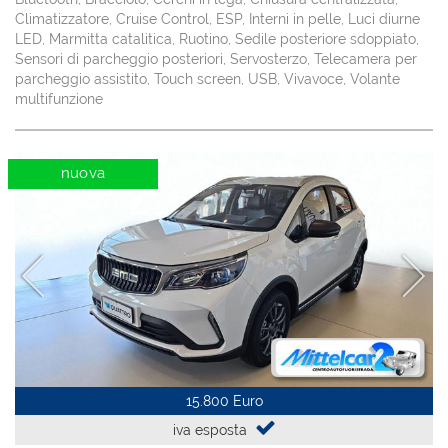
Climatizzatore, Cruise Control, ESP, Interni in pelle, Luci diurne
LED, Marmitta catalitica, Ruotino, Sedile posteriore sdoppiato,
Sensori di parcheggio posteriori, Servosterzo, Telecamera per
parcheggio assistito, Touch screen, USB, Vivavoce, Volante
multifunzione
nuova
15.800 Euro
iva esposta