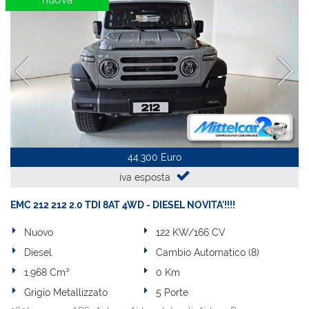
nuova
44.300 Euro
iva esposta
EMC 212 212 2.0 TDI 8AT 4WD - DIESEL NOVITA'!!!!
Nuovo
122 KW/166 CV
Diesel
Cambio Automatico (8)
1.968 Cm³
0 Km
Grigio Metallizzato
5 Porte