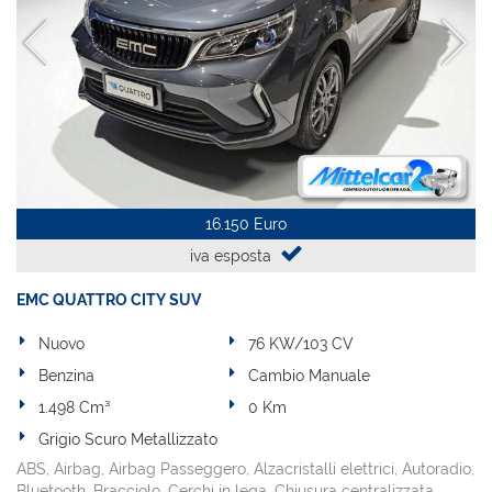
16.150 Euro
iva esposta
EMC QUATTRO CITY SUV
Nuovo
76 KW/103 CV
Benzina
Cambio Manuale
1.498 Cm³
0 Km
Grigio Scuro Metallizzato
ABS, Airbag, Airbag Passeggero, Alzacristalli elettrici, Autoradio,
Bluetooth, Bracciolo, Cerchi in lega, Chiusura centralizzata,