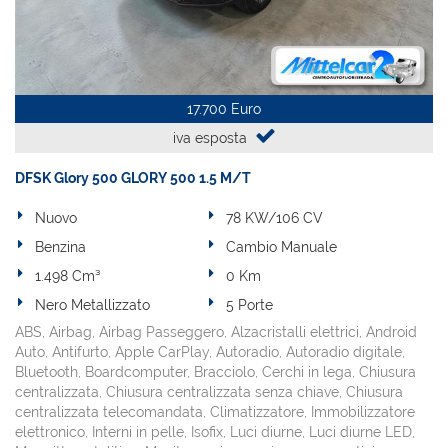
17.700 Euro
iva esposta
DFSK Glory 500 GLORY 500 1.5 M/T
Nuovo
78 KW/106 CV
Benzina
Cambio Manuale
1.498 Cm³
0 Km
Nero Metallizzato
5 Porte
ABS, Airbag, Airbag Passeggero, Alzacristalli elettrici, Android
Auto, Antifurto, Apple CarPlay, Autoradio, Autoradio digitale,
Bluetooth, Boardcomputer, Bracciolo, Cerchi in lega, Chiusura
centralizzata, Chiusura centralizzata senza chiave, Chiusura
centralizzata telecomandata, Climatizzatore, Immobilizzatore
elettronico, Interni in pelle, Isofix, Luci diurne, Luci diurne LED,