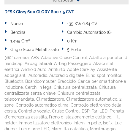
iva esposta
DFSK Glory 600 GLORY 600 1.5 CVT
Nuovo
135 KW/184 CV
Benzina
Cambio Automatico (6)
1.499 Cm³
0 Km
Grigio Scuro Metallizzato
5 Porte
360° camera, ABS, Adaptive Cruise Control, Adatto a portatori di
handicap, Airbag laterali, Airbag Passeggero, Alzacristalli
elettrici, Android Auto, Antifurto, Apple CarPlay, Assistente
abbaglianti, Autoradio, Autoradio digitale, Blind spot monitor,
Bluetooth, Boardcomputer, Bracciolo, Carica per smartphone a
induzione, Cerchi in lega, Chiusura centralizzata, Chiusura
centralizzata senza chiave, Chiusura centralizzata
telecomandata, Climatizzatore, Climatizzatore automatico, 2
zone, Controllo automatico clima, Controllo elettronico della
corsia, Controllo vocale, Cruise Control, ESP, Fari LED, Frenata
d'emergenza assistita, Freno di stazionamento elettrico, Hill
holder, Immobilizzatore elettronico, Interni in pelle, Isofix, Luci
diurne, Luci diurne LED, Marmitta catalitica, Monitoraggio