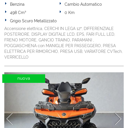
Benzina
Cambio Automatico
498 Cm³
0 Km
Grigio Scuro Metallizzato
Accensione elettrica, CERCHI IN LEGA 12″, DIFFERENZIALE
POSTERIORE, DISPLAY DIGITALE LCD, EPS, FARI FULL LED,
FRENO MOTORE, GANCIO TRAINO, PARAMANI ,
POGGIASCHIENA con MANIGLIE PER PASSEGGERO, PRESA
ELETTRICA PER RIMORCHIO, PRESA USB, VARIATORE CVTech,
VERRICELLO
nuova