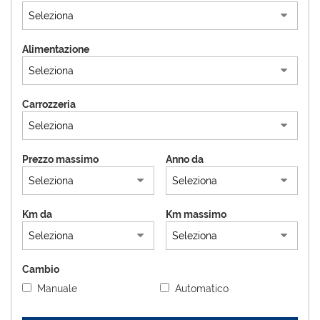
tracciamento
che
adottiamo
AZIENDA
per
Alimentazione
offrire
CONTATTI
le
funzionalità
Carrozzeria
e
NEWS
svolgere
le
attività
Prezzo massimo
Anno da
di
seguito
descritte.
Per
Km da
Km massimo
ottenere
maggiori
informazioni
sull'utilità
Cambio
e
Manuale
Automatico
sul
funzionamento
di