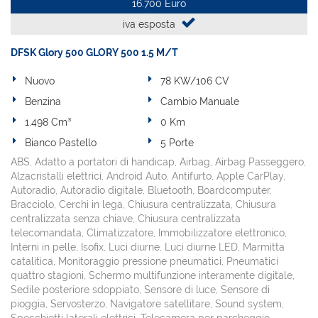
16.700 Euro
iva esposta
DFSK Glory 500 GLORY 500 1.5 M/T
Nuovo
78 KW/106 CV
Benzina
Cambio Manuale
1.498 Cm³
0 Km
Bianco Pastello
5 Porte
ABS, Adatto a portatori di handicap, Airbag, Airbag Passeggero,
Alzacristalli elettrici, Android Auto, Antifurto, Apple CarPlay,
Autoradio, Autoradio digitale, Bluetooth, Boardcomputer,
Bracciolo, Cerchi in lega, Chiusura centralizzata, Chiusura
centralizzata senza chiave, Chiusura centralizzata
telecomandata, Climatizzatore, Immobilizzatore elettronico,
Interni in pelle, Isofix, Luci diurne, Luci diurne LED, Marmitta
catalitica, Monitoraggio pressione pneumatici, Pneumatici
quattro stagioni, Schermo multifunzione interamente digitale,
Sedile posteriore sdoppiato, Sensore di luce, Sensore di
pioggia, Servosterzo, Navigatore satellitare, Sound system,