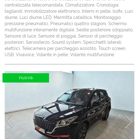
centralizzata telecomandata, Climatizzatore, Cronologia
tagliandi, Immobilizzatore elettronico, Interni in pelle, Isofix, Luci
diurne, Luci diurne LED, Marmitta catalitica, Monitoraggio
pressione pneumatici, Pneumatici quattro stagioni, Schermo
multifunzione interamente digitale, Sedile posteriore sdoppiato,
Sensore di luce, Sensore di pioggia, Sensori di parcheggio
posteriori, Servosterzo, Sound system, Specchietti laterali
elettrici, Telecamera per parcheggio assistito, Touch screen,
USB, Vivavoce, Volante in pelle, Volante multifunzione
nuova