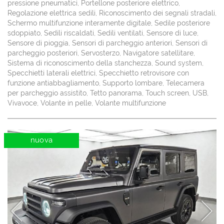
pressione pneumatici, Portellone posteriore elettrico,
Regolazione elettrica sedili, Riconoscimento dei segnali stradali,
Schermo multifunzione interamente digitale, Sedile posteriore
sdoppiato, Sedili riscaldati, Sedili ventilati, Sensore di luce,
Sensore di pioggia, Sensori di parcheggio anteriori, Sensori di
parcheggio posteriori, Servosterzo, Navigatore satellitare,
Sistema di riconoscimento della stanchezza, Sound system,
Specchietti laterali elettrici, Specchietto retrovisore con
funzione antiabbagliamento, Supporto lombare, Telecamera
per parcheggio assistito, Tetto panorama, Touch screen, USB,
Vivavoce, Volante in pelle, Volante multifunzione
nuova