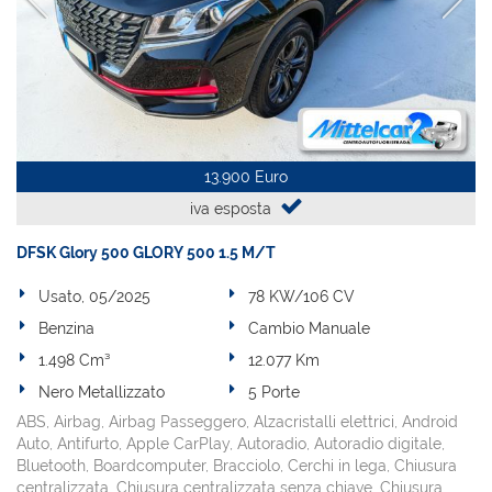
13.900 Euro
iva esposta
DFSK Glory 500 GLORY 500 1.5 M/T
Usato, 05/2025
78 KW/106 CV
Benzina
Cambio Manuale
1.498 Cm³
12.077 Km
Nero Metallizzato
5 Porte
ABS, Airbag, Airbag Passeggero, Alzacristalli elettrici, Android
Auto, Antifurto, Apple CarPlay, Autoradio, Autoradio digitale,
Bluetooth, Boardcomputer, Bracciolo, Cerchi in lega, Chiusura
centralizzata, Chiusura centralizzata senza chiave, Chiusura