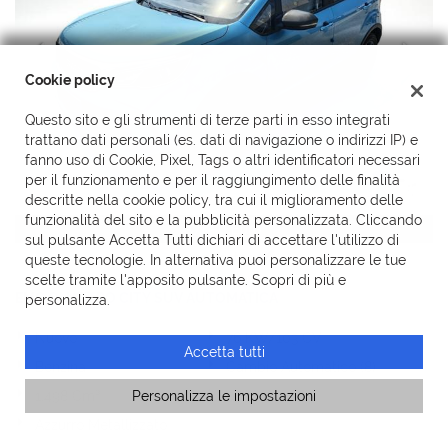
Cookie policy
Questo sito e gli strumenti di terze parti in esso integrati
trattano dati personali (es. dati di navigazione o indirizzi IP) e
fanno uso di Cookie, Pixel, Tags o altri identificatori necessari
per il funzionamento e per il raggiungimento delle finalità
descritte nella cookie policy, tra cui il miglioramento delle
funzionalità del sito e la pubblicità personalizzata. Cliccando
17.650 Euro
sul pulsante Accetta Tutti dichiari di accettare l'utilizzo di
iva esposta
queste tecnologie. In alternativa puoi personalizzare le tue
scelte tramite l'apposito pulsante. Scopri di più e
EMC QUATTRO CITY SUV AUTOMATICA
personalizza.
Nuovo
76 KW/103 CV
Accetta tutti
Benzina
Cambio Automatico (8)
1.498 Cm³
Personalizza le impostazioni
0 Km
Azzurro Metallizzato