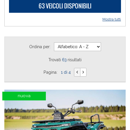
63 VEICOLI DISPONIBILI
questi
strumenti
di
Mostra tutti
tracciamento
si
rimanda
alla
cookie
Ordina per:
policy.
Puoi
Trovati
63
risultati
rivedere
e
Pagina:
1 di 4
modificare
le
tue
scelte
nuova
in
qualsiasi
momento.