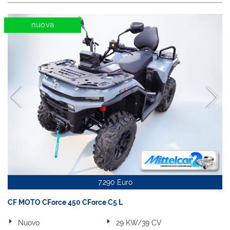
Salva
le
nuova
impostazioni
7.290 Euro
CF MOTO CForce 450 CForce C5 L
Nuovo
29 KW/39 CV