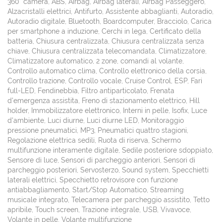
360° camera, ABS, Airbag, Airbag laterali, Airbag Passeggero,
Alzacristalli elettrici, Antifurto, Assistente abbaglianti, Autoradio,
Autoradio digitale, Bluetooth, Boardcomputer, Bracciolo, Carica
per smartphone a induzione, Cerchi in lega, Certificato della
batteria, Chiusura centralizzata, Chiusura centralizzata senza
chiave, Chiusura centralizzata telecomandata, Climatizzatore,
Climatizzatore automatico, 2 zone, comandi al volante,
Controllo automatico clima, Controllo elettronico della corsia,
Controllo trazione, Controllo vocale, Cruise Control, ESP, Fari
full-LED, Fendinebbia, Filtro antiparticolato, Frenata
d'emergenza assistita, Freno di stazionamento elettrico, Hill
holder, Immobilizzatore elettronico, Interni in pelle, Isofix, Luce
d'ambiente, Luci diurne, Luci diurne LED, Monitoraggio
pressione pneumatici, MP3, Pneumatici quattro stagioni,
Regolazione elettrica sedili, Ruota di riserva, Schermo
multifunzione interamente digitale, Sedile posteriore sdoppiato,
Sensore di luce, Sensori di parcheggio anteriori, Sensori di
parcheggio posteriori, Servosterzo, Sound system, Specchietti
laterali elettrici, Specchietto retrovisore con funzione
antiabbagliamento, Start/Stop Automatico, Streaming
musicale integrato, Telecamera per parcheggio assistito, Tetto
apribile, Touch screen, Trazione integrale, USB, Vivavoce,
Volante in pelle, Volante multifunzione