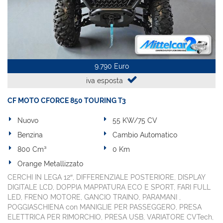
9.790 Euro
iva esposta
CF MOTO CFORCE 850 TOURING T3
Nuovo
55 KW/75 CV
Benzina
Cambio Automatico
800 Cm³
0 Km
Orange Metallizzato
CERCHI IN LEGA 12″, DIFFERENZIALE POSTERIORE, DISPLAY
DIGITALE LCD, DOPPIA MAPPATURA ECO E SPORT, FARI FULL
LED, FRENO MOTORE, GANCIO TRAINO, PARAMANI ,
POGGIASCHIENA con MANIGLIE PER PASSEGGERO, PRESA
ELETTRICA PER RIMORCHIO, PRESA USB, VARIATORE CVTech,