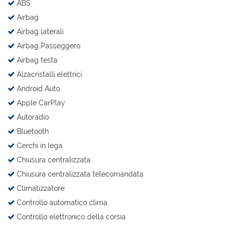
ABS
Salva
Airbag
le
impostazioni
Airbag laterali
Airbag Passeggero
Airbag testa
Alzacristalli elettrici
Android Auto
Apple CarPlay
Autoradio
Bluetooth
Cerchi in lega
Chiusura centralizzata
Chiusura centralizzata telecomandata
Climatizzatore
Controllo automatico clima
Controllo elettronico della corsia