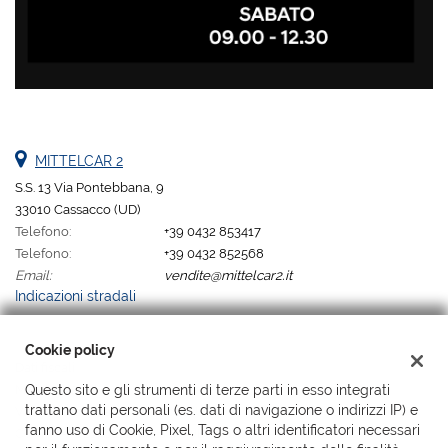
MITTELCAR 2
S.S. 13 Via Pontebbana, 9
33010 Cassacco (UD)
Telefono:
+39 0432 853417
Telefono:
+39 0432 852568
Email:
vendite@mittelcar2.it
Indicazioni stradali
Cookie policy
Dati fiscali:
Mittelcar 2 Srl
Questo sito e gli strumenti di terze parti in esso integrati
trattano dati personali (es. dati di navigazione o indirizzi IP) e
Via Pontebbana, 9, Cassacco (UD)
fanno uso di Cookie, Pixel, Tags o altri identificatori necessari
C.F/P.IVA:
02176820302 sdi SUBM70N