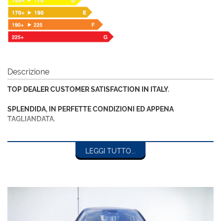
Descrizione
TOP DEALER CUSTOMER SATISFACTION IN ITALY.
SPLENDIDA, IN PERFETTE CONDIZIONI ED APPENA
TAGLIANDATA.
PREZZO VALIDO PER VETTURA IN PRONTA CONSEGNA.
LEGGI TUTTO...
Spese di passaggio di proprietà escluse.
Possibilita' di finanziamenti personalizzati anche per l'intero
importo fino a 84 mesi.
Attenzione: tutti i dati pubblicati, relativi alla descrizione dei
veicoli sono puramente indicativi e possono in qualche caso
essere parziali o modificati.