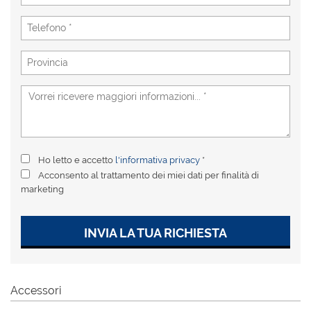
tta
i
mpre
Cookie necessari
litato
Cookie delle preferenze
Cookie per il miglioramento dell'esperienza utente
Ho letto e accetto
l'informativa privacy
*
Cookie analitici
Acconsento al trattamento dei miei dati per finalità di
marketing
Cookie di marketing
INVIA LA TUA RICHIESTA
Leggi
la
cookie
Accessori
policy