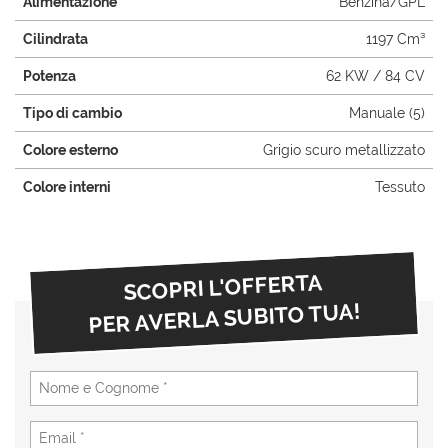
Alimentazione
Benzina/GPL
questi
Cilindrata
1197 Cm³
strumenti
di
Potenza
62 KW / 84 CV
tracciamento
si
Tipo di cambio
Manuale (5)
rimanda
alla
Colore esterno
Grigio scuro metallizzato
cookie
policy.
Colore interni
Tessuto
Puoi
rivedere
e
modificare
SCOPRI L'OFFERTA
le
tue
PER AVERLA SUBITO TUA!
scelte
in
qualsiasi
momento.