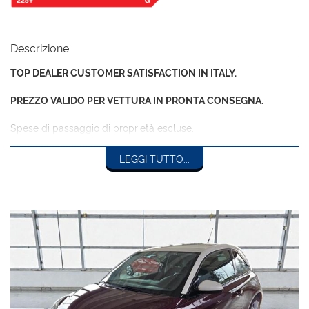
Descrizione
TOP DEALER CUSTOMER SATISFACTION IN ITALY.
PREZZO VALIDO PER VETTURA IN PRONTA CONSEGNA.
Spese di passaggio di proprietà escluse.
Possibilita' di finanziamenti personalizzati anche per l'intero
importo fino a 84 mesi.
LEGGI TUTTO...
Attenzione: tutti i dati pubblicati, relativi alla descrizione dei
veicoli sono puramente indicativi e possono in qualche caso
essere parziali o modificati.