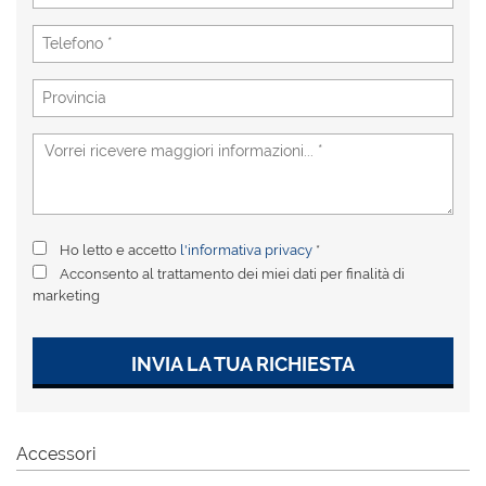
tta
i
mpre
Cookie necessari
litato
Cookie delle preferenze
Cookie per il miglioramento dell'esperienza utente
Ho letto e accetto
l'informativa privacy
*
Cookie analitici
Acconsento al trattamento dei miei dati per finalità di
marketing
Cookie di marketing
INVIA LA TUA RICHIESTA
Leggi
la
cookie
Accessori
policy