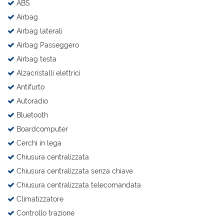
ABS
Salva
Airbag
le
impostazioni
Airbag laterali
Airbag Passeggero
Airbag testa
Alzacristalli elettrici
Antifurto
Autoradio
Bluetooth
Boardcomputer
Cerchi in lega
Chiusura centralizzata
Chiusura centralizzata senza chiave
Chiusura centralizzata telecomandata
Climatizzatore
Controllo trazione