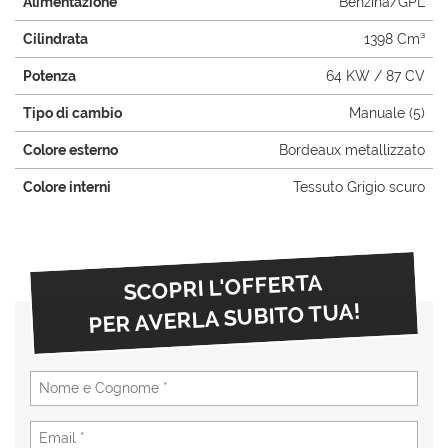
Alimentazione
Benzina/GPL
questi
Cilindrata
1398 Cm³
strumenti
di
Potenza
64 KW / 87 CV
tracciamento
si
Tipo di cambio
Manuale (5)
rimanda
alla
Colore esterno
Bordeaux metallizzato
cookie
policy.
Colore interni
Tessuto Grigio scuro
Puoi
rivedere
e
modificare
SCOPRI L'OFFERTA
le
tue
PER AVERLA SUBITO TUA!
scelte
in
qualsiasi
momento.