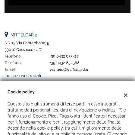
MITTELCAR 2
S.S. 13 Via Pontebbana, 9
33010 Cassacco (UD)
Telefono:
+39 0432 853417
Telefono:
+39 0432 852568
Email:
vendite@mittelcar2.it
Indicazioni stradali
Cookie policy
Dati fiscali:
Mittelcar 2 Srl
Questo sito e gli strumenti di terze parti in esso integrati
trattano dati personali (es. dati di navigazione o indirizzi IP) e
Via Pontebbana, 9, Cassacco (UD)
fanno uso di Cookie, Pixel, Tags o altri identificatori necessari
C.F/P.IVA:
02176820302 sdi SUBM70N
per il funzionamento e per il raggiungimento delle finalità
Registro delle imprese:
UD
descritte nella cookie policy, tra cui il miglioramento delle
funzionalità del sito e la pubblicità personalizzata. Cliccando