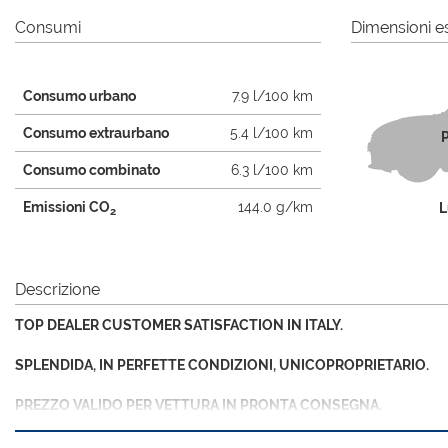
tta
i
Consumi
Dimensioni es
Consumo urbano
7.9 l/100 km
mpre
Cookie necessari
litato
Consumo extraurbano
5.4 l/100 km
P
Cookie delle preferenze
Consumo combinato
6.3 l/100 km
Emissioni CO
144.0 g/km
L
Cookie per il miglioramento dell'esperienza utente
2
Cookie analitici
Descrizione
Cookie di marketing
TOP DEALER CUSTOMER SATISFACTION IN ITALY.
SPLENDIDA, IN PERFETTE CONDIZIONI, UNICOPROPRIETARIO.
PREZZO VALIDO PER VETTURA IN PRONTA CONSEGNA.
Spese di passaggio di proprietà escluse.