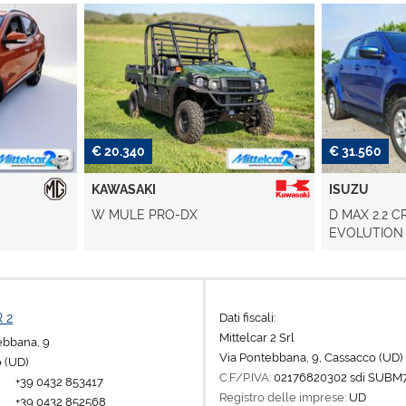
€ 31.560
€ 30.570
ISUZU
ISUZU
D MAX 2.2 CREW 2.2 L TD 4WD AT
D MAX 2.2 C
EVOLUTION CON VASCA
EVOLUTION
COPRICASS
COPRICASS
Dati fiscali:
 2
Mittelcar 2 Srl
tebbana, 9
Via Pontebbana, 9, Cassacco (UD)
 (UD)
C.F/P.IVA:
02176820302 sdi SUBM
+39 0432 853417
Registro delle imprese:
UD
+39 0432 852568