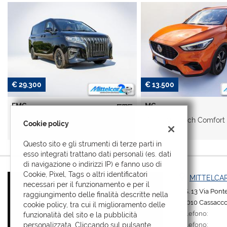
€ 13.500
€ 20.340
MG
KAWASAKI
ZS 1.5 VTi-tech Comfort
W MULE PRO-DX
Cookie policy
Questo sito e gli strumenti di terze parti in
esso integrati trattano dati personali (es. dati
di navigazione o indirizzi IP) e fanno uso di
Cookie, Pixel, Tags o altri identificatori
MITTELCAR
necessari per il funzionamento e per il
S.S. 13 Via Pon
raggiungimento delle finalità descritte nella
33010 Cassacco
cookie policy, tra cui il miglioramento delle
Telefono:
funzionalità del sito e la pubblicità
Telefono:
personalizzata. Cliccando sul pulsante