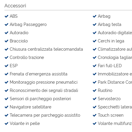
Accessori
questi
strumenti
ABS
Airbag
di
tracciamento
Airbag Passeggero
Airbag testa
si
Autoradio
Autoradio digitale
rimanda
alla
Bracciolo
Cerchi in lega
cookie
Chiusura centralizzata telecomandata
Climatizzatore au
policy.
Controllo trazione
Cronologia taglia
Puoi
rivedere
ESP
Fari full-LED
e
Frenata d'emergenza assistita
Immobilizzatore e
modificare
le
Monitoraggio pressione pneumatici
Park Distance Con
tue
Riconoscimento dei segnali stradali
Ruotino
scelte
Sensori di parcheggio posteriori
Servosterzo
in
qualsiasi
Navigatore satellitare
Specchietti laterali
momento.
Telecamera per parcheggio assistito
Touch screen
Volante in pelle
Volante multifunz