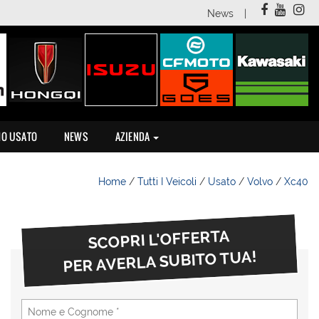
News
MO USATO
NEWS
AZIENDA
Home
/
Tutti I Veicoli
/
Usato
/
Volvo
/
Xc40
SCOPRI L'OFFERTA
PER AVERLA SUBITO TUA!