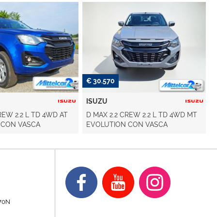
€ 14.500
HYUNDAI
REW 2.2 L TD 4WD MT
Tucson 1.7 CRDi DCT XPossible
 CON VASCA
70N