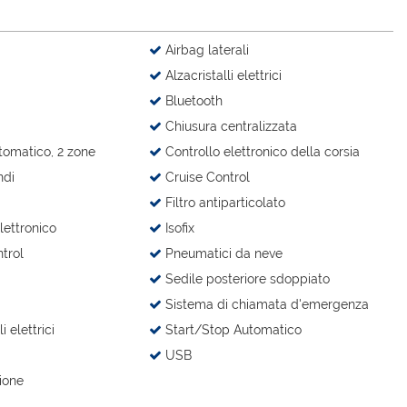
Airbag laterali
Alzacristalli elettrici
Bluetooth
Chiusura centralizzata
tomatico, 2 zone
Controllo elettronico della corsia
ndi
Cruise Control
Filtro antiparticolato
lettronico
Isofix
trol
Pneumatici da neve
Sedile posteriore sdoppiato
Sistema di chiamata d'emergenza
 elettrici
Start/Stop Automatico
USB
ione