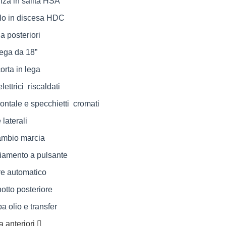
nza in salita HSA
llo in discesa HDC
 posteriori
lega da 18”
orta in lega
lettrici riscaldati
frontale e specchietti cromati
laterali
ambio marcia
iamento a pulsante
re automatico
otto posteriore
 olio e transfer
 anteriori 