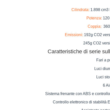
Cilindrata:
1.898 cm3 
Potenza:
120
Coppia:
360
Emissioni:
192g CO2 vers
245g CO2 versione c
Caratteristiche di serie s
Fari a p
Luci diu
Luci st
6 Ai
Sistema frenante con ABS e controllo 
Controllo elettronico di stabilità