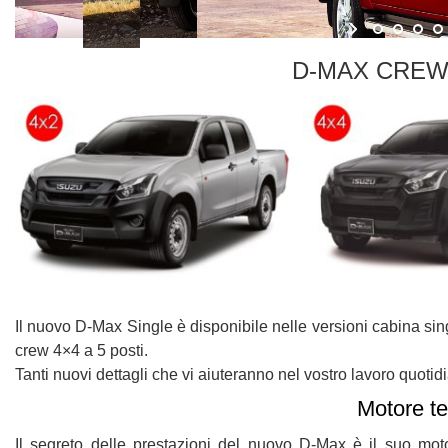
tracciamento
che
adottiamo
AZIENDA
D-MAX CREW
per
offrire
CONTATTI
le
funzionalità
e
NEWS
svolgere
le
attività
di
seguito
descritte.
Per
ottenere
Il nuovo D-Max Single è disponibile nelle versioni cabina sin
maggiori
informazioni
crew 4×4 a 5 posti.
sull'utilità
Tanti nuovi dettagli che vi aiuteranno nel vostro lavoro quotid
e
Motore te
sul
funzionamento
Il segreto delle prestazioni del nuovo D-Max è il suo mot
di