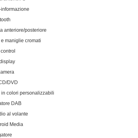
-informazione
tooth
a anteriore/posteriore
 e maniglie cromati
control
display
camera
 CD/DVD
 in colori personalizzabili
atore DAB
o al volante
roid Media
atore