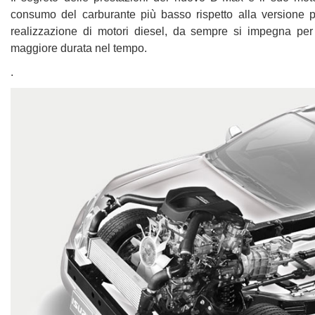
questi
consumo del carburante più basso rispetto alla versione p
strumenti
realizzazione di motori diesel, da sempre si impegna pe
di
maggiore durata nel tempo.
tracciamento
si
.
rimanda
alla
cookie
policy.
Puoi
rivedere
e
modificare
le
tue
scelte
in
qualsiasi
momento.