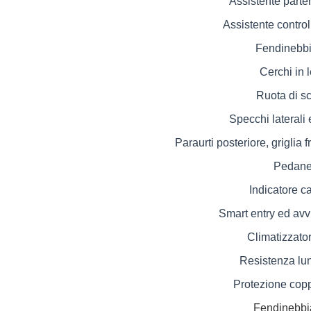
Assistente parte
Assistente contro
Fendinebbia
Cerchi in 
Ruota di sc
Specchi laterali e
Paraurti posteriore, griglia 
Pedane 
Indicatore c
Smart entry ed avv
Climatizzato
Resistenza lun
Protezione coppa
Fendinebbia