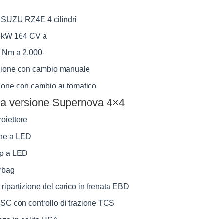
ISUZU RZ4E 4 cilindri
 kW 164 CV a
 Nm a 2.000-
ione con cambio manuale
on cambio automatico
ulla versione Supernova 4×4
roiettore
rne a LED
op a LED
rbag
ripartizione del carico in frenata EBD
 ESC con controllo di trazione TCS