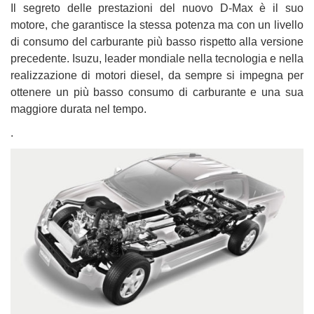
tta
Il segreto delle prestazioni del nuovo D-Max è il suo
i
motore, che garantisce la stessa potenza ma con un livello
di consumo del carburante più basso rispetto alla versione
precedente. Isuzu, leader mondiale nella tecnologia e nella
mpre
Cookie necessari
litato
realizzazione di motori diesel, da sempre si impegna per
ottenere un più basso consumo di carburante e una sua
Cookie delle preferenze
maggiore durata nel tempo.
.
Cookie per il miglioramento dell'esperienza utente
Cookie analitici
Cookie di marketing
Leggi
la
cookie
policy