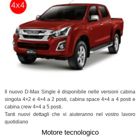
questi
strumenti
di
tracciamento
si
rimanda
alla
cookie
policy.
Puoi
rivedere
e
modificare
le
Il nuovo D-Max Single è disponibile nelle versioni cabina
tue
singola 4×2 e 4×4 a 2 posti, cabina space 4×4 a 4 posti e
scelte
in
cabina crew 4×4 a 5 posti.
qualsiasi
Tanti nuovi dettagli che vi aiuteranno nel vostro lavoro
momento.
quotidiano
Motore tecnologico