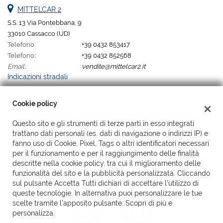
MITTELCAR 2
S.S. 13 Via Pontebbana, 9
33010 Cassacco (UD)
Telefono:
+39 0432 853417
Telefono:
+39 0432 852568
Email:
vendite@mittelcar2.it
Indicazioni stradali
Cookie policy
Dati fiscali:
Mittelcar 2 Srl
Questo sito e gli strumenti di terze parti in esso integrati
trattano dati personali (es. dati di navigazione o indirizzi IP) e
Via Pontebbana, 9, Cassacco (UD)
fanno uso di Cookie, Pixel, Tags o altri identificatori necessari
C.F/P.IVA:
02176820302 sdi SUBM70N
per il funzionamento e per il raggiungimento delle finalità
Registro delle imprese:
UD
descritte nella cookie policy, tra cui il miglioramento delle
funzionalità del sito e la pubblicità personalizzata. Cliccando
sul pulsante Accetta Tutti dichiari di accettare l'utilizzo di
queste tecnologie. In alternativa puoi personalizzare le tue
scelte tramite l'apposito pulsante. Scopri di più e
personalizza.