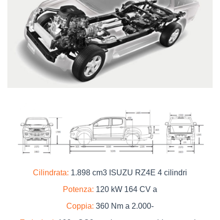
tta
i
mpre
Cookie necessari
litato
Cookie delle preferenze
Cookie per il miglioramento dell'esperienza utente
Cookie analitici
Cookie di marketing
Cilindrata:
1.898 cm3 ISUZU RZ4E 4 cilindri
Leggi
la
Potenza:
120 kW 164 CV a
cookie
policy
Coppia:
360 Nm a 2.000-