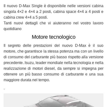
questi
Il nuovo D-Max Single è disponibile nelle versioni cabina
strumenti
singola 4×2 e 4×4 a 2 posti, cabina space 4×4 a 4 posti e
di
cabina crew 4×4 a 5 posti.
tracciamento
Tanti nuovi dettagli che vi aiuteranno nel vostro lavoro
si
rimanda
quotidiano
alla
Motore tecnologico
cookie
policy.
Il segreto delle prestazioni del nuovo D-Max è il suo
Puoi
motore, che garantisce la stessa potenza ma con un livello
rivedere
di consumo del carburante più basso rispetto alla versione
e
modificare
precedente. Isuzu, leader mondiale nella tecnologia e nella
le
realizzazione di motori diesel, da sempre si impegna per
tue
ottenere un più basso consumo di carburante e una sua
scelte
maggiore durata nel tempo.
in
qualsiasi
.
momento.