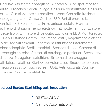
CarPlay, Assistente abbaglianti, Autoradio, Blind spot monitor,
uter, Bracciolo, Cerchi in lega, Chiusura centralizzata, Chiusura
chiave, Climatizzatore automatico, 2 zone, Controllo trazione,
nologia tagliandi, Cruise Control, ESP, Fari di profondità
ri full-LED, Fendinebbia, Filtro antiparticolato, Frenata
a, Freno di stazionamento elettrico, Hill holder, Immobilizzatore
n pelle, Isofix, Limitatore di velocità, Luci diurne LED, Monitoraggio
, Park Distance Control, Pneumatici estivi, Regolazione elettrica
to dei segnali stradali, Schermo multifunzione interamente
eriore sdoppiato, Sedili riscaldati, Sensore di luce, Sensore di
archeggio anteriori, Sensori di parcheggio posteriori, Servosterzo,
 distanza, Navigatore satellitare, Sistema di parcheggio
tti laterali elettrici, Start/Stop Automatico, Supporto lombare,
eggio assistito, Touch screen, USB, Vetri oscurati, Volante in
unzione, Volante riscaldabile
 diesel Ecotec Start&Stop aut. Innovation
96 KW/131 CV
Cambio Automatico (8)