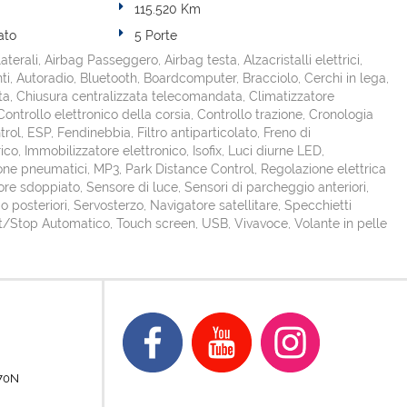
115.520 Km
ato
5 Porte
aterali, Airbag Passeggero, Airbag testa, Alzacristalli elettrici,
ti, Autoradio, Bluetooth, Boardcomputer, Bracciolo, Cerchi in lega,
ta, Chiusura centralizzata telecomandata, Climatizzatore
ontrollo elettronico della corsia, Controllo trazione, Cronologia
trol, ESP, Fendinebbia, Filtro antiparticolato, Freno di
co, Immobilizzatore elettronico, Isofix, Luci diurne LED,
ne pneumatici, MP3, Park Distance Control, Regolazione elettrica
iore sdoppiato, Sensore di luce, Sensori di parcheggio anteriori,
 posteriori, Servosterzo, Navigatore satellitare, Specchietti
tart/Stop Automatico, Touch screen, USB, Vivavoce, Volante in pelle
70N