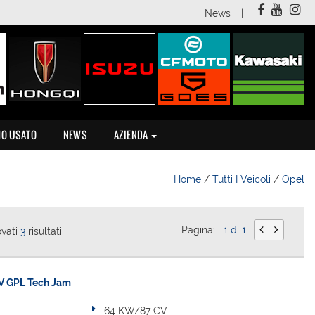
News
MO USATO
NEWS
AZIENDA
Home
/
Tutti I Veicoli
/
Opel
Pagina:
1 di 1
ovati
3
risultati
V GPL Tech Jam
64 KW/87 CV