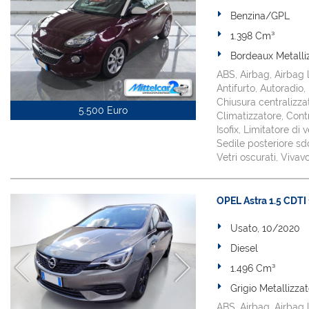
Benzina/GPL
1.398 Cm³
Bordeaux Metalli
ABS, Airbag, Airbag l
Antifurto, Autoradio
Chiusura centralizza
5.500 Euro
Climatizzatore, Contr
Isofix, Limitatore di
Sedile posteriore sdo
Vetri oscurati, Viva
OPEL Astra 1.5 CDTI
Usato, 10/2020
Diesel
1.496 Cm³
Grigio Metallizza
ABS, Airbag, Airbag l