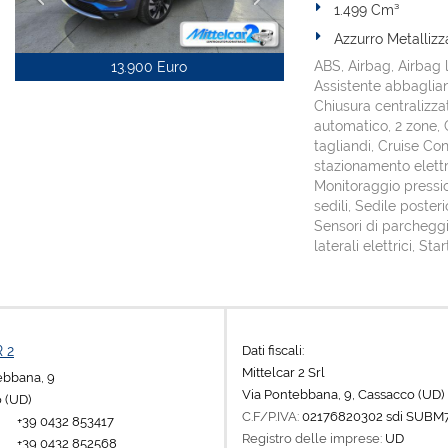
1.499 Cm³
Azzurro Metallizz
ABS, Airbag, Airbag l
13.900 Euro
Assistente abbaglian
Chiusura centralizza
automatico, 2 zone, C
tagliandi, Cruise Con
stazionamento elettri
Monitoraggio pressio
sedili, Sedile poster
Sensori di parcheggio
laterali elettrici, S
Dati fiscali:
 2
Mittelcar 2 Srl
tebbana, 9
Via Pontebbana, 9, Cassacco (UD)
 (UD)
C.F/P.IVA:
02176820302 sdi SUBM
+39 0432 853417
Registro delle imprese:
UD
+39 0432 852568