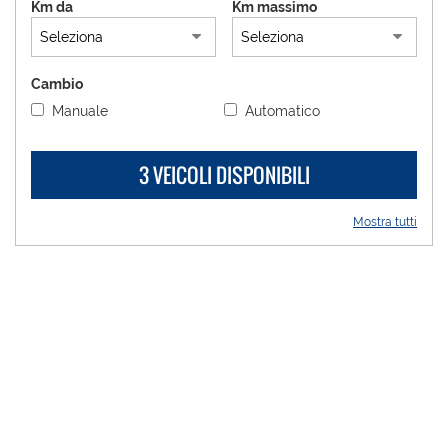
Km da
Km massimo
questi
strumenti
di
tracciamento
Cambio
si
Manuale
Automatico
rimanda
alla
cookie
3 VEICOLI DISPONIBILI
policy.
Puoi
rivedere
Mostra tutti
e
modificare
le
tue
scelte
in
qualsiasi
momento.