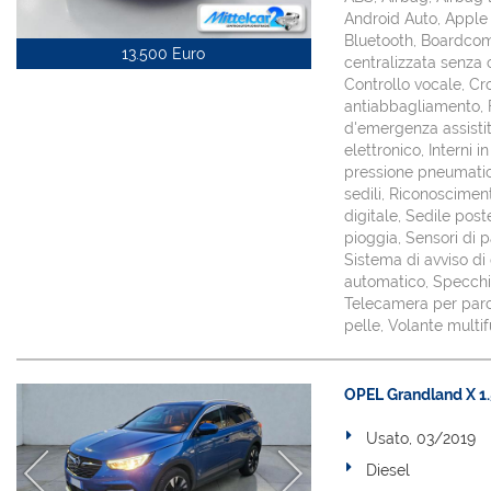
Android Auto, Apple 
Bluetooth, Boardcomp
13.500 Euro
centralizzata senza 
Controllo vocale, Cro
antiabbagliamento, Fa
d'emergenza assistit
elettronico, Interni i
pressione pneumatici
sedili, Riconoscimen
digitale, Sedile post
pioggia, Sensori di p
Sistema di avviso di
automatico, Specchie
Telecamera per parch
pelle, Volante multif
OPEL Grandland X 1.5
Usato, 03/2019
Diesel