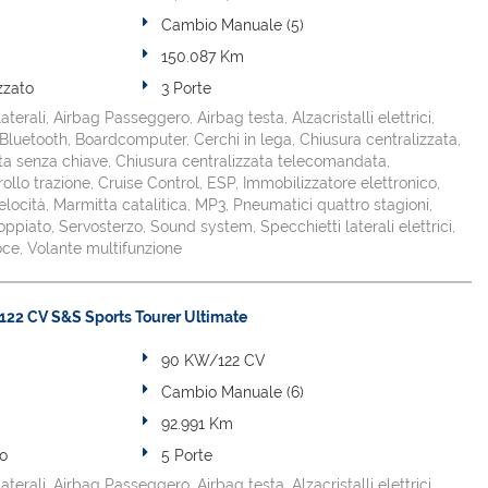
Cambio Manuale (5)
150.087 Km
zzato
3 Porte
aterali, Airbag Passeggero, Airbag testa, Alzacristalli elettrici,
, Bluetooth, Boardcomputer, Cerchi in lega, Chiusura centralizzata,
ta senza chiave, Chiusura centralizzata telecomandata,
ollo trazione, Cruise Control, ESP, Immobilizzatore elettronico,
 velocità, Marmitta catalitica, MP3, Pneumatici quattro stagioni,
ppiato, Servosterzo, Sound system, Specchietti laterali elettrici,
voce, Volante multifunzione
 122 CV S&S Sports Tourer Ultimate
90 KW/122 CV
Cambio Manuale (6)
92.991 Km
to
5 Porte
aterali, Airbag Passeggero, Airbag testa, Alzacristalli elettrici,