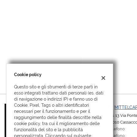
tta
i
mpre
Cookie necessari
litato
Cookie delle preferenze
Cookie per il miglioramento dell'esperienza utente
Cookie policy
Cookie analitici
Questo sito e gli strumenti di terze parti in
esso integrati trattano dati personali (es. dati
Cookie di marketing
di navigazione o indirizzi IP) e fanno uso di
Cookie, Pixel, Tags o altri identificatori
MITTELCAR
necessari per il funzionamento e per il
S.S. 13 Via Pon
raggiungimento delle finalità descritte nella
33010 Cassacco
cookie policy, tra cui il miglioramento delle
Telefono:
funzionalità del sito e la pubblicità
Telefono:
personalizzata. Cliccando sul pulsante